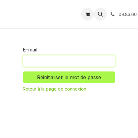
tique
Événements
Info Pratiques
Sos permis
Réser
09.83.60.
E-mail
Réinitialiser le mot de passe
Retour à la page de connexion