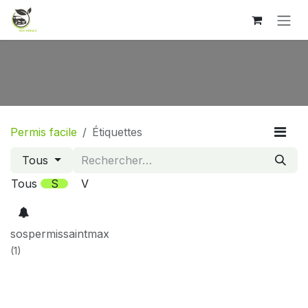
Se rendre au contenu
Permis facile
Étiquettes
Tous
Tous
S
V
sospermissaintmax
(1)