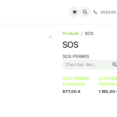
tique
Événements
Info Pratiques
Sos permis
Réser
09.83.60.
Produits
SOS
SOS
SOS PERMIS
SOS PERMIS
SOS PE
Confiance
Perform
977,00
€
1 185,00