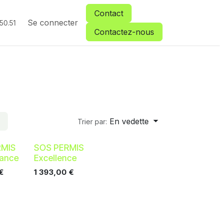
Contact
vation passerelle
Se connecter
50.51
Contactez-nous
En vedette
Trier par:
RMIS
SOS PERMIS
ance
Excellence
€
1 393,00
€