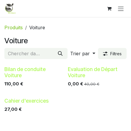
Se rendre au contenu
Produits
Voiture
Voiture
Trier par
Filtres
Bilan de conduite
Evaluation de Départ
Voiture
Voiture
110,00
€
0,00
€
40,00
€
Cahier d'exercices
27,00
€